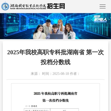
首
2025年我校高职专科批湖南省 第一次
页
通
投档分数线
知
单
公
来源： 时间：2025-08-18 作者：
独
普
告
招
通
专
生
招
业
走
生
建
进
考