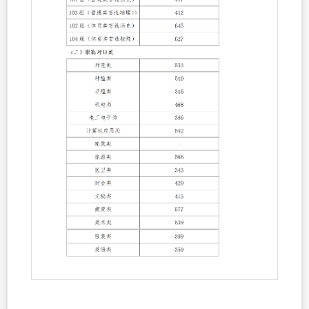
设
机
生
返
电
问
回
答
主
站